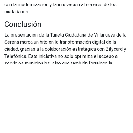
con la modernización y la innovación al servicio de los
ciudadanos.
Conclusión
La presentación de la Tarjeta Ciudadana de Villanueva de la
Serena marca un hito en la transformación digital de la
ciudad, gracias a la colaboración estratégica con Zitycard y
Telefónica. Esta iniciativa no solo optimiza el acceso a
servicios municipales, sino que también fortalece la
conectividad y la calidad de vida de los habitantes,
reafirmando el compromiso de la ciudad con la innovación y
el progreso.
Para más información sobre la Tarjeta Ciudadana y sus
beneficios, visite el sitio web oficial de Villanueva de la
Serena.