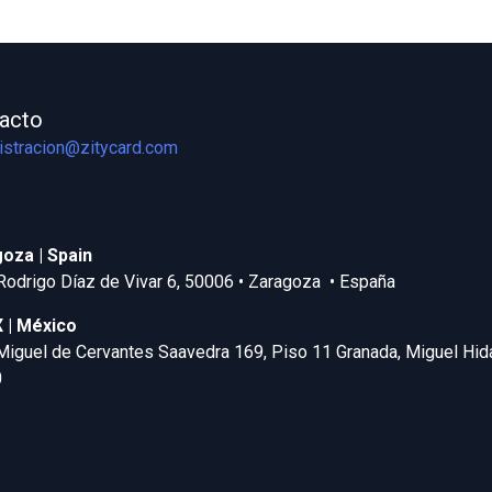
acto
istracion@zitycard.com
oza | Spain
Rodrigo Díaz de Vivar 6, 50006 • Zaragoza • España
| México
Miguel de Cervantes Saavedra 169, Piso 11 Granada, Miguel Hid
0