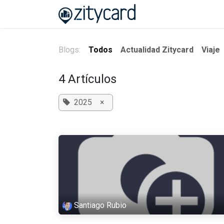
Ir al contenido
Home
About us
B
Blogs:
Todos
Actualidad Zitycard
Viaje
4 Artículos
2025
×
Santiago Rubio