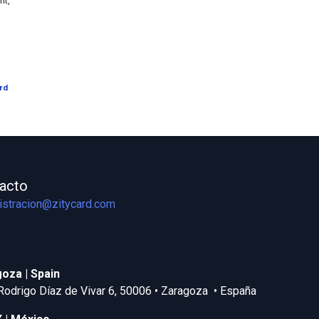
nt,
rd
acto
istracion@zitycard.com
oza | Spain
Rodrigo Díaz de Vivar 6, 50006 • Zaragoza • España