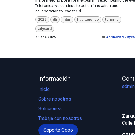
major meeting point for the tourism sector. During the eve
Telefónica ​we continue to bet on innovation and
collaboration to lead the d...
2025
dti
fitur
hub turístico
turismo
zitycard
23 ene 2025
Actualidad Zityca
Información
Cont
admin
Inicio
Sobre nosotros
Soluciones
Zarag
Trabaja con nosotros
Calle 
Soporte Odoo