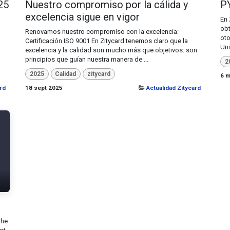
25
Nuestro compromiso por la cálida y
P
excelencia sigue en vigor
En 
obt
Renovamos nuestro compromiso con la excelencia:
oto
Certificación ISO 9001 En Zitycard tenemos claro que la
Uni
excelencia y la calidad son mucho más que objetivos: son
principios que guían nuestra manera de ...
2
2025
Calidad
zitycard
6 m
rd
18 sept 2025
Actualidad Zitycard
the