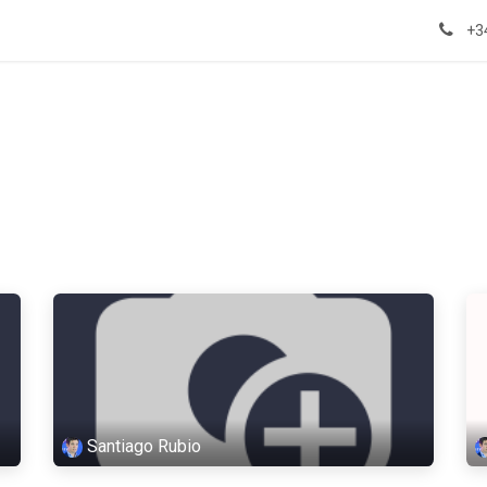
rands
Landing Pages
Odoo
News
Eventos
+3
Santiago Rubio