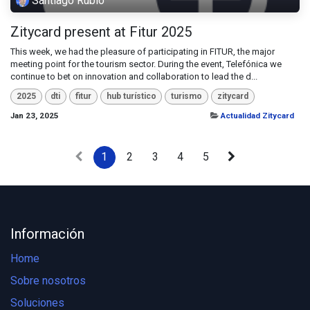
Santiago Rubio
Zitycard present at Fitur 2025
This week, we had the pleasure of participating in FITUR, the major
meeting point for the tourism sector. During the event, Telefónica ​we
continue to bet on innovation and collaboration to lead the d...
2025
dti
fitur
hub turístico
turismo
zitycard
Jan 23, 2025
Actualidad Zitycard
1
2
3
4
5
Información
Home
Sobre nosotros
Soluciones